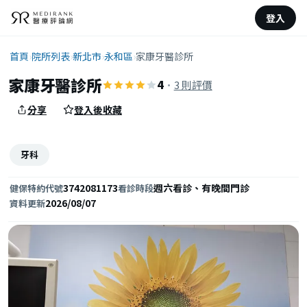
登入
首頁
›
院所列表
›
新北市
›
永和區
›
家康牙醫診所
家康牙醫診所
4
·
3 則評價
分享
登入後收藏
牙科
3742081173
週六看診、有晚間門診
健保特約代號
看診時段
2026/08/07
資料更新