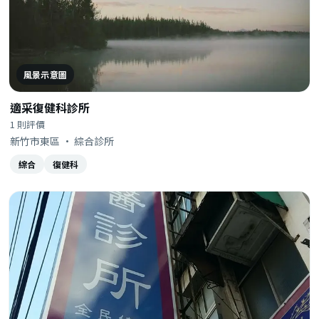
風景示意圖
適采復健科診所
1 則評價
新竹市東區 · 綜合診所
綜合
復健科