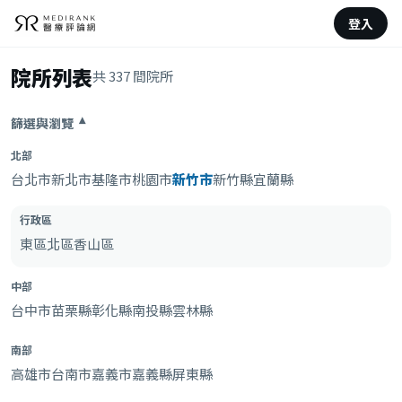
登入
院所列表
共 337 間院所
篩選與瀏覽
▾
北部
台北市
新北市
基隆市
桃園市
新竹市
新竹縣
宜蘭縣
行政區
東區
北區
香山區
中部
台中市
苗栗縣
彰化縣
南投縣
雲林縣
南部
高雄市
台南市
嘉義市
嘉義縣
屏東縣