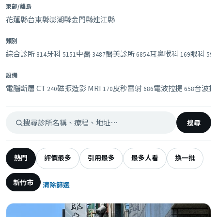
東部/離島
花蓮縣
台東縣
澎湖縣
金門縣
連江縣
類別
綜合診所
牙科
中醫
醫美診所
耳鼻喉科
眼科
814
5151
3487
6854
169
594
設備
電腦斷層 CT
磁振造影 MRI
皮秒雷射
電波拉提
音波拉
240
170
686
658
搜尋
熱門
評價最多
引用最多
最多人看
換一批
新竹市
清除篩選