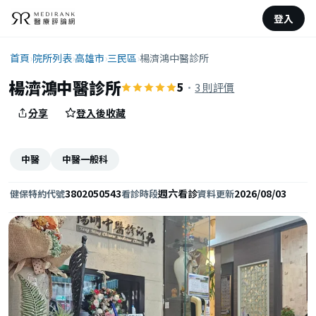
登入
首頁
›
院所列表
›
高雄市
›
三民區
›
楊濟鴻中醫診所
楊濟鴻中醫診所
5
·
3 則評價
分享
登入後收藏
中醫
中醫一般科
3802050543
週六看診
2026/08/03
健保特約代號
看診時段
資料更新