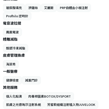
玻尿酸填充
洢蓮絲
艾麗斯
PRP自體血小板注射
Profhilo 逆時針
電音波拉提
鳳凰電波
體雕減脂
酷塑冷凍減脂
皮膚管理換膚
海菲秀
一般醫療
健康檢查
減重門診
其他服務
個人化點滴
肉毒桿菌素BOTOX/DYSPORT
肌膚之光德瑪莎注射系統
芳蜜軟組織注射植入物JUVELOOK