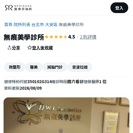
登入
首頁
›
院所列表
›
台北市
›
大安區
›
無痕美學診所
無痕美學診所
4.5
·
2 則評價
分享
登入後收藏
微整形
醫美
減脂門診
音波拉提
350102G314
週六看診
1 位
健保特約代號
看診時段
登錄醫師
2026/08/09
資料更新