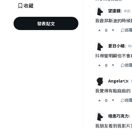
收藏
望遠鏡
1 年前
我做菲斯波的時候
發表貼文
回
0
夏日小橘
1 
抖得蠻明顯但不會
回
0
Angela👈
1
我覺得有點麻麻的
回
0
暗黑巧克力
1
我朋友看到我影片