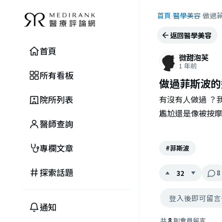
首頁
›
醫學美容
›
做過
返回醫學美容
首頁
微甜泡芙
1 年前
所有看板
做過菲斯波的
院所列表
有沒有人做過 ？
尷尬還是像被按摩
醫師查詢
專欄文章
#菲斯波
探索話題
8
32
登入後即可留言
通知
共
8
則會員留言