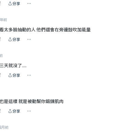
覆
分享
 年前
 看太多臉抽動的人 他們還會在旁邊鼓吹加能量
覆
分享
年前
就沒了.....
覆
分享
的也是這樣 就是被動幫你鍛鍊肌肉
覆
分享
 個月前