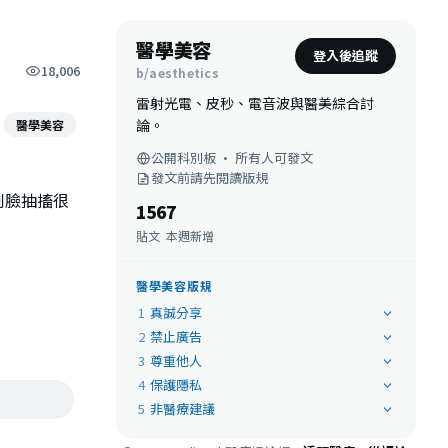
醫學美容
登入後追蹤
18,006
b/aesthetics
雷射光電、皮秒、電音波與醫美綜合討
論。
醫學美容
公開科別板 · 所有人可發文
發文前請先閱讀版規
到臉抽搐很
156
7
貼文
本週新增
醫學美容版規
1
真誠分享
2
禁止廣告
3
尊重他人
4
保護隱私
5
非醫療建議