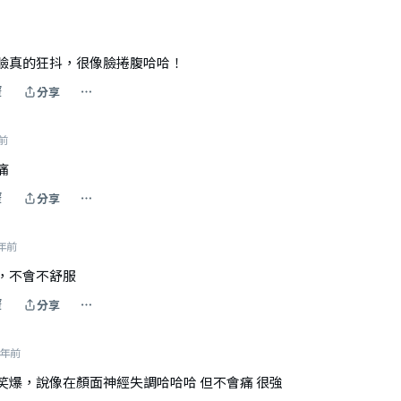
臉真的狂抖，很像臉捲腹哈哈！
覆
分享
年前
痛
覆
分享
 年前
，不會不舒服
覆
分享
 年前
笑爆，說像在顏面神經失調哈哈哈 但不會痛 很強