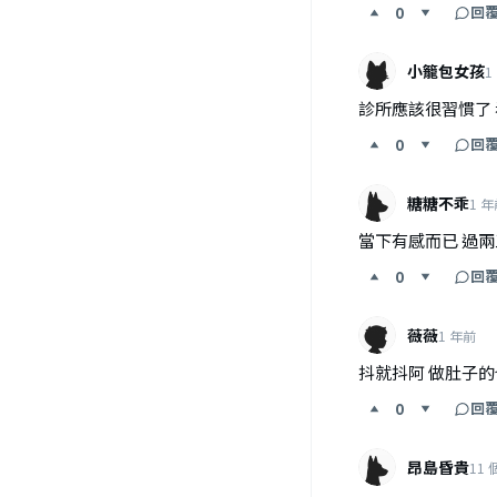
回
0
小籠包女孩
1
診所應該很習慣了
回
0
糖糖不乖
1 
當下有感而已 過兩三天
回
0
薇薇
1 年前
抖就抖阿 做肚子
回
0
昂島昏貴
11