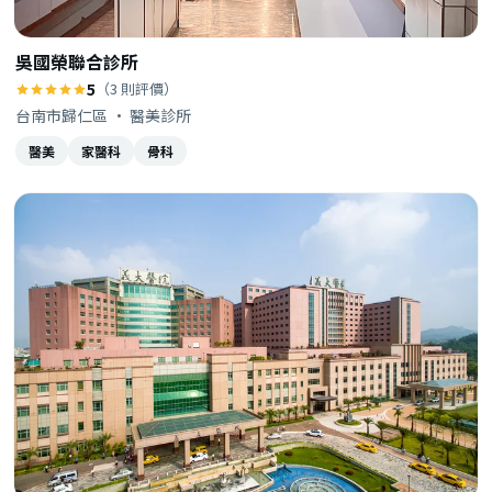
吳國榮聯合診所
5
（3 則評價）
台南市歸仁區 · 醫美診所
醫美
家醫科
骨科