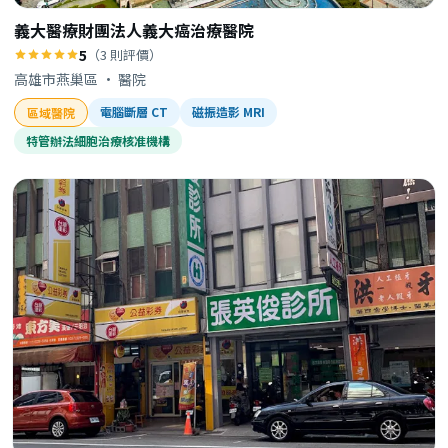
義大醫療財團法人義大癌治療醫院
5
（3 則評價）
高雄市燕巢區 · 醫院
電腦斷層 CT
磁振造影 MRI
區域醫院
特管辦法細胞治療核准機構