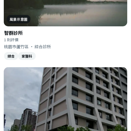
風景示意圖
智群診所
1 則評價
桃園市蘆竹區 · 綜合診所
綜合
家醫科