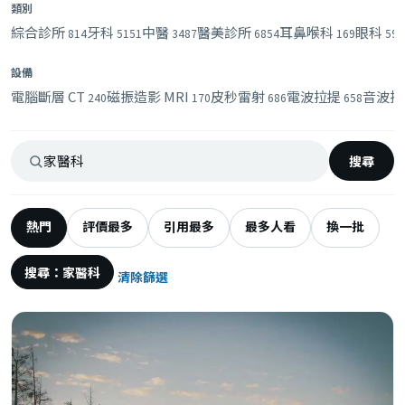
類別
綜合診所
牙科
中醫
醫美診所
耳鼻喉科
眼科
814
5151
3487
6854
169
594
設備
電腦斷層 CT
磁振造影 MRI
皮秒雷射
電波拉提
音波拉
240
170
686
658
搜尋
熱門
評價最多
引用最多
最多人看
換一批
搜尋：家醫科
清除篩選