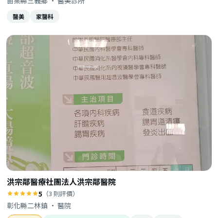
苗栗縣三義鄉 · 醫美診所
醫美
家醫科
洪宗鄰醫療社團法人洪宗鄰醫院
5
（3 則評價）
彰化縣二林鎮 · 醫院