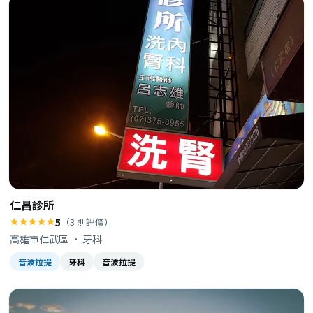
仁昌診所
5
（3 則評價）
高雄市仁武區 · 牙科
音波拉提
牙科
音波拉提