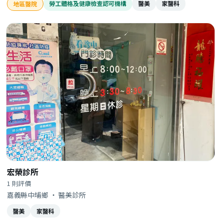
勞工體格及健康檢查認可機構
醫美
家醫科
地區醫院
宏榮診所
1 則評價
嘉義縣中埔鄉 · 醫美診所
醫美
家醫科