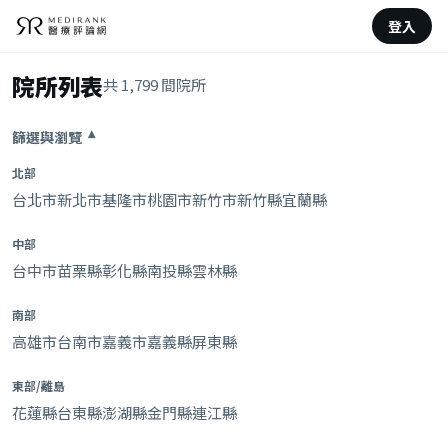
登入
院所列表
共 1,799 間院所
篩選與瀏覽
▾
北部
台北市
新北市
基隆市
桃園市
新竹市
新竹縣
宜蘭縣
中部
台中市
苗栗縣
彰化縣
南投縣
雲林縣
南部
高雄市
台南市
嘉義市
嘉義縣
屏東縣
東部/離島
花蓮縣
台東縣
澎湖縣
金門縣
連江縣