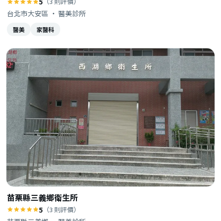
5
（3 則評價）
台北市大安區 · 醫美診所
醫美
家醫科
苗栗縣三義鄉衛生所
5
（3 則評價）