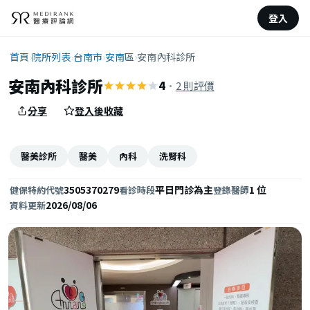
登入
首頁
›
院所列表
›
台南市
›
安南區
›
安南內科診所
安南內科診所
4
·
2 則評價
分享
登入後收藏
醫美診所
醫美
內科
洗腎科
3505370279
平日門診為主
1 位
健保特約代號
看診時段
登錄醫師
2026/08/06
資料更新