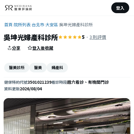
登入
首頁
›
院所列表
›
台北市
›
大安區
›
吳坤光婦產科診所
吳坤光婦產科診所
5
·
3 則評價
分享
登入後收藏
醫美診所
醫美
婦產科
3501021239
週六看診、有晚間門診
健保特約代號
看診時段
2026/08/04
資料更新