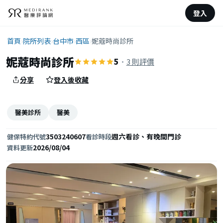
登入
首頁
›
院所列表
›
台中市
›
西區
›
妮蔻時尚診所
妮蔻時尚診所
5
·
3 則評價
分享
登入後收藏
醫美診所
醫美
3503240607
週六看診、有晚間門診
健保特約代號
看診時段
2026/08/04
資料更新