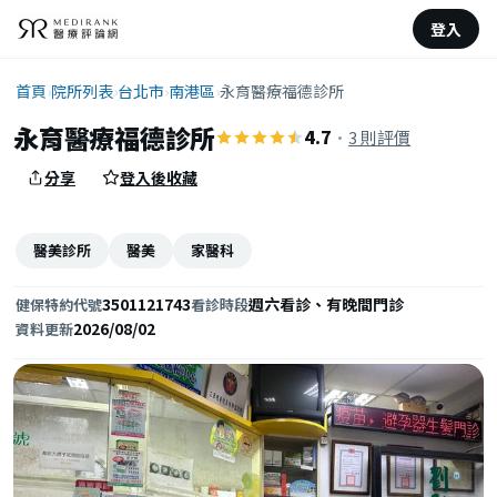
登入
首頁
›
院所列表
›
台北市
›
南港區
›
永育醫療福德診所
永育醫療福德診所
4.7
·
3 則評價
分享
登入後收藏
醫美診所
醫美
家醫科
3501121743
週六看診、有晚間門診
健保特約代號
看診時段
2026/08/02
資料更新