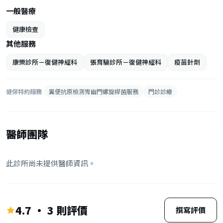
一般醫療
健康檢查
其他服務
康樂診所－復健神經科
張育驍診所－復健神經科
疫苗針劑
健保特約服務
糞便抗原檢測胃幽門螺旋桿菌服務
門診診療
醫師團隊
此診所尚未提供醫師資訊。
4.7 · 3 則評價
撰寫評價