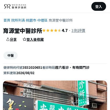
登入
首頁
›
院所列表
›
桃園市
›
中壢區
›
育源堂中醫診所
育源堂中醫診所
4.7
·
3 則評價
分享
登入後收藏
中醫
3832020651
週六看診、有晚間門診
健保特約代號
看診時段
2026/08/02
資料更新