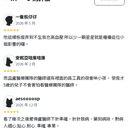
一隻熊仔仔
2026 年 5 月
他這樣態度弄到不生氣也高血壓 所以少一顆星星就是櫃檯這位小
姐影響的囉。
安妮亞哇庫哇庫
2026 年 2 月
而且盧醫療團隊的醫師還有裡面的員工真的很會哄小孩， 使我才
5歲的兒子不會害怕看醫療團隊的醫師。
aesooooop
2025 年 12 月
看了幾次之後覺得盧醫師下針準確，針針致病、藥到病除，對病
人細心.貼心.耐心. 準確. 專業。