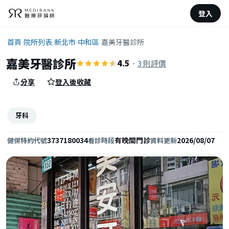
登入
首頁
›
院所列表
›
新北市
›
中和區
›
嘉美牙醫診所
嘉美牙醫診所
4.5
·
3 則評價
分享
登入後收藏
牙科
3737180034
有晚間門診
2026/08/07
健保特約代號
看診時段
資料更新