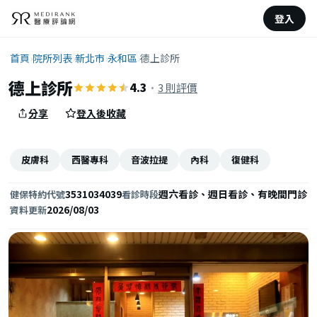
登入
首頁
›
院所列表
›
新北市
›
永和區
›
德上診所
德上診所
4.3
·
3 則評價
分享
登入後收藏
皮膚科
西醫專科
音波拉提
內科
復健科
3531034039
週六看診、週日看診、有晚間門診
健保特約代號
看診時段
2026/08/03
資料更新