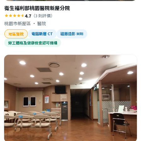
衛生福利部桃園醫院新屋分院
4.7
（3 則評價）
桃園市新屋區 · 醫院
電腦斷層 CT
磁振造影 MRI
地區醫院
勞工體格及健康檢查認可機構