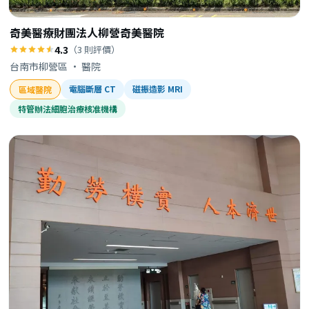
奇美醫療財團法人柳營奇美醫院
4.3
（3 則評價）
台南市柳營區 · 醫院
電腦斷層 CT
磁振造影 MRI
區域醫院
特管辦法細胞治療核准機構