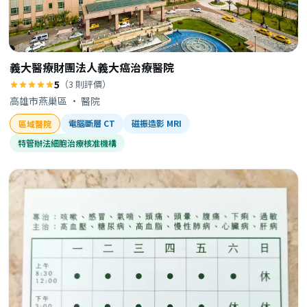
義大醫療財團法人義大癌治療醫院
5
（3 則評價）
高雄市燕巢區 · 醫院
電腦斷層 CT
磁振造影 MRI
區域醫院
特管辦法細胞治療核准機構