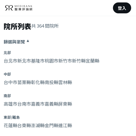
登入
院所列表
共 364 間院所
篩選與瀏覽
▾
北部
台北市
新北市
基隆市
桃園市
新竹市
新竹縣
宜蘭縣
中部
台中市
苗栗縣
彰化縣
南投縣
雲林縣
南部
高雄市
台南市
嘉義市
嘉義縣
屏東縣
東部/離島
花蓮縣
台東縣
澎湖縣
金門縣
連江縣