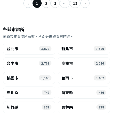
‹
1
2
3
…
18
›
各縣市診所
依縣市查看院所家數、科別分佈與看診時段。
台北市
新北市
3,829
3,590
台中市
高雄市
2,767
2,286
桃園市
台南市
1,540
1,462
彰化縣
屏東縣
748
466
新竹縣
雲林縣
363
338