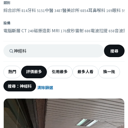
類別
綜合診所
牙科
中醫
醫美診所
耳鼻喉科
眼科
814
5151
3487
6854
169
594
設備
電腦斷層 CT
磁振造影 MRI
皮秒雷射
電波拉提
音波拉
240
170
686
658
搜尋
熱門
評價最多
引用最多
最多人看
換一批
搜尋：神經科
清除篩選