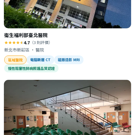
衛生福利部臺北醫院
4.7
（3 則評價）
新北市新莊區 · 醫院
電腦斷層 CT
磁振造影 MRI
區域醫院
慢性阻塞性肺病照護品質認證