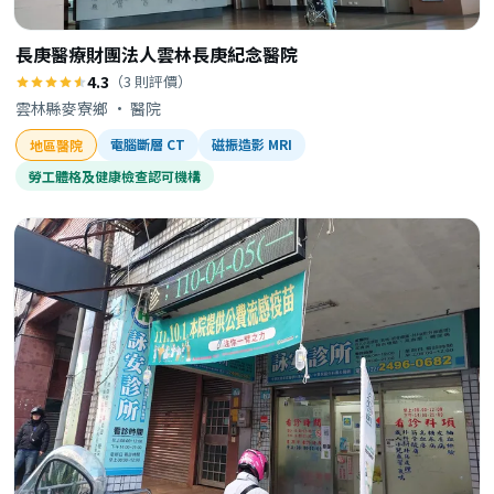
長庚醫療財團法人雲林長庚紀念醫院
4.3
（3 則評價）
雲林縣麥寮鄉 · 醫院
電腦斷層 CT
磁振造影 MRI
地區醫院
勞工體格及健康檢查認可機構