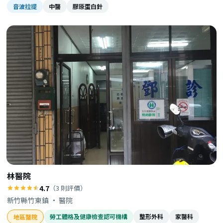
音波拉提
中醫
膠原蛋白針
林醫院
4.7
（3 則評價）
新竹縣竹東鎮 · 醫院
勞工體格及健康檢查認可機構
整形外科
家醫科
地區醫院