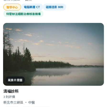
電腦斷層 CT
磁振造影 MRI
醫學中心
特管辦法細胞治療核准機構
風景示意圖
清福診所
3 則評價
新北市三峽區 · 中醫