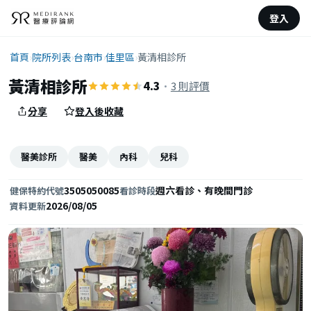
登入
首頁
›
院所列表
›
台南市
›
佳里區
›
黃清相診所
黃清相診所
4.3
·
3 則評價
分享
登入後收藏
醫美診所
醫美
內科
兒科
3505050085
週六看診、有晚間門診
健保特約代號
看診時段
2026/08/05
資料更新