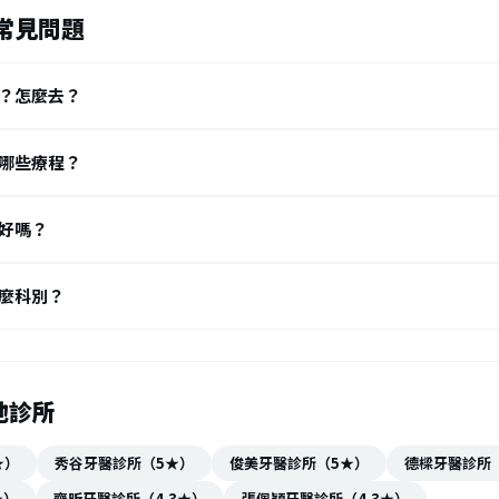
常見問題
？怎麼去？
哪些療程？
好嗎？
麼科別？
他診所
★）
秀谷牙醫診所（5★）
俊美牙醫診所（5★）
德樑牙醫診所
★）
齊昕牙醫診所（4.3★）
張佩穎牙醫診所（4.3★）