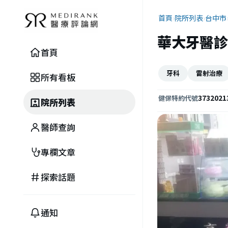
首頁
›
院所列表
›
台中市
華大牙醫診
首頁
牙科
雷射治療
所有看板
3732021
健保特約代號
院所列表
醫師查詢
專欄文章
探索話題
通知