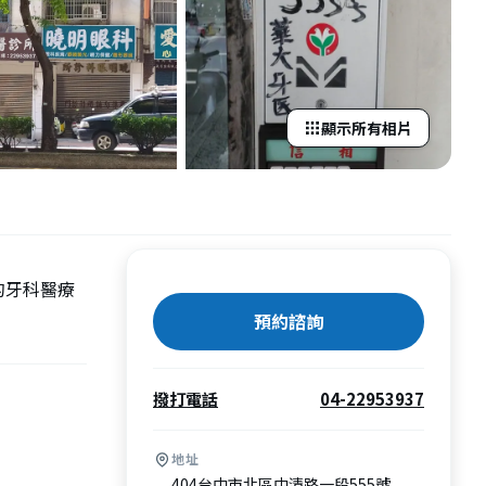
顯示所有相片
的牙科醫療
預約諮詢
撥打電話
04-22953937
地址
404台中市北區中清路一段555號