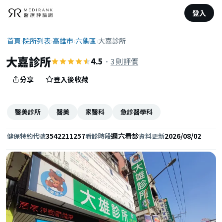
登入
首頁
›
院所列表
›
高雄市
›
六龜區
›
大嘉診所
大嘉診所
4.5
·
3 則評價
分享
登入後收藏
醫美診所
醫美
家醫科
急診醫學科
3542211257
週六看診
2026/08/02
健保特約代號
看診時段
資料更新