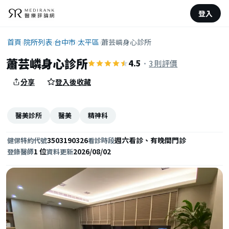
登入
首頁
›
院所列表
›
台中市
›
太平區
›
蕭芸嶙身心診所
蕭芸嶙身心診所
4.5
·
3 則評價
分享
登入後收藏
醫美診所
醫美
精神科
3503190326
週六看診、有晚間門診
健保特約代號
看診時段
1 位
2026/08/02
登錄醫師
資料更新