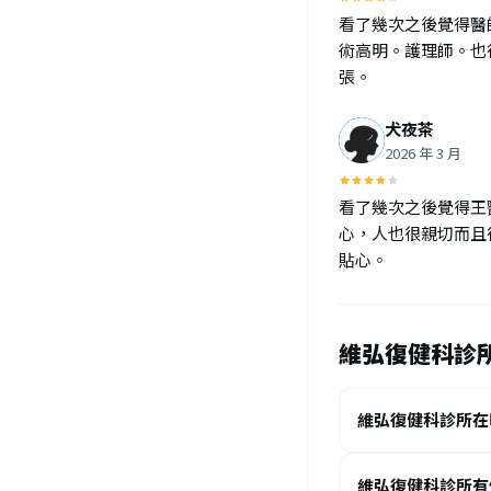
等。有感說Liste
看了幾次之後覺得醫
正2023年2月1
術高明。護理師。也
張。
升，且人口高齡化
防護等、預防保健
犬夜茶
願，而選擇...法
2026 年 3 月
2021年8月20
醫院或診所，由骨科
看了幾次之後覺得王
重大疾病後，最後再由
心，人也很親切而且
別？ - 傷害預防- 
貼心。
醫學系、物理治療
學、骨科學、病理
異，例如內外科學、
維弘復健科診所
樣都是穿著白袍的醫療
物理治療師是物理 
維弘復健科診所在
學、病理學等，兩者
如內外科學、影像學、
維弘復健科診所有