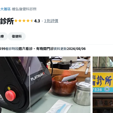
›
大雅區
›
維弘復健科診所
診所
4.3
·
3 則評價
治療
復健科
599
週六看診、有晚間門診
2026/08/06
看診時段
資料更新