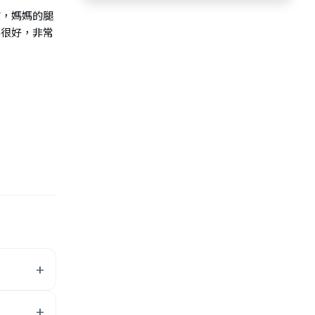
治療師法修
業，媽媽的腿
眾健康意識提
得很好，非常
，例如運動
業人士的意
師的診斷後
建議先前往
統性疾病及
師，有什麼差
院出身，醫師是
學、生理
深度也有差
差異】 同
師是醫學系、
理學、骨科
差異，例
叫醫生了！帶