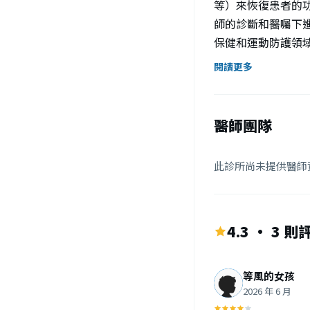
等）來恢復患者的功
師的診斷和醫囑下
保健和運動防護領域。
界2020年11月
閱讀更多
系，但在必修課程
學到。 但因為各
學等醫師...運動
醫師團隊
11月4日 — 3.
修課程差異蠻大的。
此診所尚未提供醫師
因 為各自專攻的不同
· 陳曉謙物理治療
「老師」就是指除
4.3 · 3 則
醫事檢驗師、醫事
體技術師、驗光師
哪？2024年1月
等風的女孩
以制定全面的復健
2026 年 6 月
手段（如運動、按