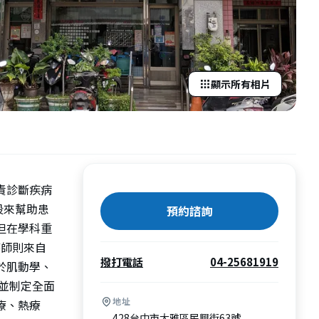
顯示所有相片
責診斷疾病
段來幫助患
預約諮詢
但在學科重
療師則來自
撥打電話
04-25681919
於肌動學、
並制定全面
地址
療、熱療
428台中市大雅區民興街63號