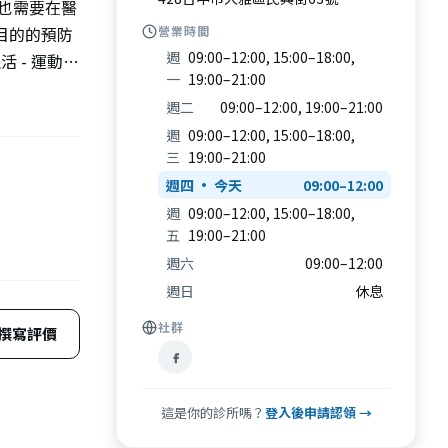
也需要在醫
目的的預防
營業時間
週
09:00–12:00, 15:00–18:00,
 - 運動視
一
19:00–21:00
是物理治療
週二
09:00–12:00, 19:00–21:00
，兩者皆會
週
09:00–12:00, 15:00–18:00,
像學、藥理
三
19:00–21:00
員2020年
週四
09:00–12:00
療系，但在必
週
09:00–12:00, 15:00–18:00,
學到。 但
五
19:00–21:00
ebook
週六
09:00–12:00
- 恆素養而
週日
休息
能治療師、
社群
聽力師、牙
撰寫評價
的差異在
殘疾，並且可
用各種物理
這是你的診所嗎？
登入後申請認領 →
、改善姿勢