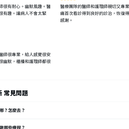
n Content物理治療師執行非疾病治療不需醫師開具診斷醫囑物理
師很有耐心。幽默風趣。醫
醫療團隊的醫師和護理師親切又專
0日 — 過去將物理治療限縮於治療疾病等醫療行為，但因為臺灣民
很有趣。讓病人不會太緊
痛首次看診得到良好的診治，恢復
感謝。
，物理治療服務的範圍已擴大至「非以疾病治療為目的」的行為
等。 而以往須先取得醫囑，才能找物理治療師，影響民眾尋求專
源法律網照會或醫囑為之。 所以簡單來說，物理治療師需要經過醫
日 — 按照台灣法規（ 物理治療師法第十二條） 前往物理治療所前，
、 復健科或其他專科醫師，進行完整理學評估與檢查，排 除系
醫師很專業，給人感覺很安
物理治療師協助 介入。 .Facebook 物理治療師和復健科醫
很幽默，櫃檯和護理師都很
健康生活 - 運動視界2020年11月15日 — 教育養成 同樣為醫學
師是物理治療系，但在必修課程差異蠻大的。 共同課程包括解剖
學等，兩者皆會學到。 但因為各自專攻的不同，在不同科目學的
影像學、藥理學等醫師...運動視界 【復健科醫師跟物理治療師的
 常見問題
人員2020年11月4日 — 3. 教育養成 同樣為醫學院出身，醫
治療系，但在必修課程差異蠻大的。 共同課程包括解剖 學、生
哪？怎麼去？
皆會學到。 但因 為各自專攻的不同，在不同科目學的深度也有
...Facebook · 陳曉謙物理治療師/肌力與體能訓練師 別再
做哪些療程？