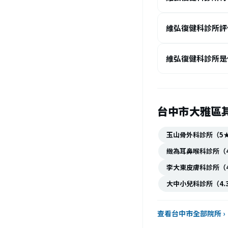
你認識醫院裡的「老
是：藥師、物理治
呼吸治療師、語言
維弘復健科診所評
健科醫師與物理治療
各種身體損傷、疾
維弘復健科診所是
的醫療專業人員，
減輕疼痛、恢復運動能
需醫師開具診斷醫囑
台中市大雅區
療行為，但因為臺
疾病治療為目的」
玉山骨外科診所（5
治療師，影響民眾尋
說，物理治療師需要
緻為耳鼻喉科診所（
條） 前往物理治療
李大東皮膚科診所（4
理學評估與檢查，排 
大中小兒科診所（4.
維弘復健科診所《
骨質密度檢測｜營養點滴
查看台中市全部院所 ›
營業時間：09:00 