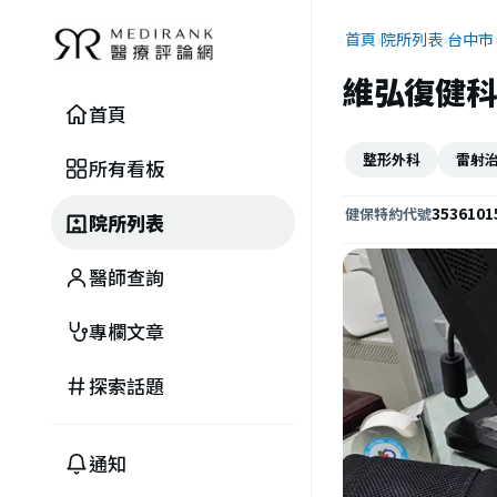
首頁
›
院所列表
›
台中市
維弘復健科
首頁
整形外科
雷射
所有看板
3536101
健保特約代號
院所列表
醫師查詢
專欄文章
探索話題
通知