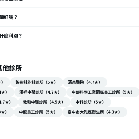
師」 - 恆素養而「老師」就是指除了醫師、護理師以外的師級
療師、職能治療師、醫事檢驗師、醫事放射師、營養師、心理師
治療師、聽力師、牙體技術師、驗光師等，都可稱呼為「老師」。
價好嗎？
師兩者的差異在哪？2024年1月12日 — 因此，復健科醫師可
病和殘疾，並且可以制定全面的復健計劃。 物理治療師是專門從
什麼科別？
他們使用各種物理手段（如運動、按摩、電療、熱療、冷療等）
力、改善姿勢等。有感說Listen Content 物理治療師執行
物理治療師法修正2023年2月10日 — 過去將物理治療限縮於
其他診所
灣民眾健康意識提升，且人口高齡化，物理治療服務的範圍已擴
的行為，例如運動防護等、預防保健等。 而以往須先取得醫囑，
★）
黃骨科外科診所（5★）
清泉醫院（4.7★）
求專業人士的意願，而選擇...法源法律網 照會或醫囑為之。 所
經過醫師的診斷後2021年8月20日 — 按照台灣法規（ 物理治
4★）
漢祥中醫診所（4.7★）
中部科學工業園區員工診所（5★）
所前，建議先前往醫院或診所，由骨科、 復健科或其他專科醫師
.7★）
敦和中醫診所（4.5★）
中科診所（5★）
除系統性疾病及重大疾病後，最後再由物理治療師協助 介入。 .Fa
3★）
中龍員工診所（5★）
臺中市大雅區衛生所（4.3★）
PRP注射》大雅區物理治療｜職能治療｜疼痛治療｜復健治療｜
 4.687 則 Google 評論 位於臺中的復健中心 營業時間： 已
高明復健科診所 ‑ 再生醫學/疼痛治療... 復健中心。