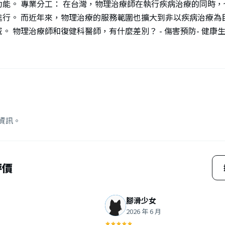
能。 專業分工： 在台灣，物理治療師在執行疾病治療的同時，
進行。 而近年來，物理治療的服務範圍也擴大到非以疾病治療為
 物理治療師和復健科醫師，有什麼差別？ - 傷害預防- 健康生活
15日 — 教育養成 同樣為醫學院出身，醫師是醫學系、物理治療師
差異蠻大的。 共同課程包括解剖學、生理學、骨科學、病理學等
自專攻的不同，在不同科目學的深度也有差異，例如內外科學、影
視界【復健科醫師跟物理治療師的差異】 同樣都是穿著白袍的醫療人
 教育養成 同樣為醫學院出身，醫師是醫學系、物理治療師是物理 治
 共同課程包括解剖 學、生理學、骨科學、病理學等，兩者皆會
資訊。
，在不同科目學的深度也有差異，例 如內外科學、影像學、...Fac
師/肌力與體能訓練師別再叫醫生了！帶你認識醫院裡的「老師」 
了醫師、護理師以外的師級人員，像是：藥師、物理治療師、職
評價
放射師、營養師、心理師、助產師、呼吸治療師、語言治療師、
等，都可稱呼為「老師」。恆素養復健科醫師與物理治療師兩者
12日 — 因此，復健科醫師可以診斷和治療各種身體損傷、疾病和
腳滑少女
計劃。 物理治療師是專門從事物理治療的醫療專業人員，他們使
2026 年 6 月
摩、電療、熱療、冷療等）來幫助患者減輕疼痛、恢復運動能力