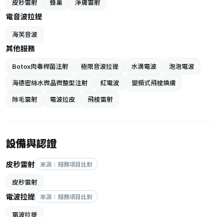
皮秒雷射
蜂巢
淨膚雷射
電音波拉提
海芙音波
其他服務
Botox肉毒桿菌注射
極限音波拉提
水滴電波
泡泡電波
海德密絲水微晶微整型注射
紅電波
變頻式飛梭煥膚
除毛雷射
電波拉皮
飛梭雷射
設備與認證
皮秒雷射
來源：服務項目比對
皮秒雷射
電波拉提
來源：服務項目比對
電波拉提