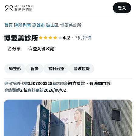
登入
首頁
›
院所列表
›
高雄市
›
鼓山區
›
博愛美診所
博愛美診所
4.2
·
7 則評價
分享
登入後收藏
微整形
醫美
雷射治療
音波拉提
3507300828
週六看診、有晚間門診
健保特約代號
看診時段
2 位
2026/08/02
登錄醫師
資料更新