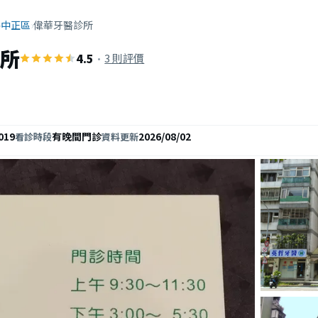
›
中正區
›
偉華牙醫診所
所
4.5
·
3 則評價
019
有晚間門診
2026/08/02
看診時段
資料更新