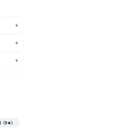
所（5★）