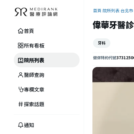
首頁
›
院所列表
›
台北市
偉華牙醫診
首頁
牙科
所有看板
3731250
健保特約代號
院所列表
醫師查詢
專欄文章
探索話題
通知