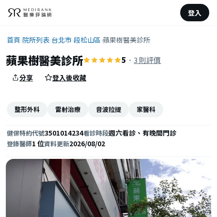
登入
首頁
›
院所列表
›
台北市
›
段松山區
›
蘋果樹醫美診所
蘋果樹醫美診所
5
·
3 則評價
分享
登入後收藏
整形外科
雷射治療
音波拉提
家醫科
3501014234
週六看診、有晚間門診
健保特約代號
看診時段
1 位
2026/08/02
登錄醫師
資料更新