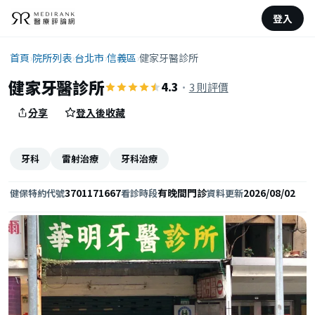
登入
首頁
›
院所列表
›
台北市
›
信義區
›
健家牙醫診所
健家牙醫診所
4.3
·
3 則評價
分享
登入後收藏
牙科
雷射治療
牙科治療
3701171667
有晚間門診
2026/08/02
健保特約代號
看診時段
資料更新