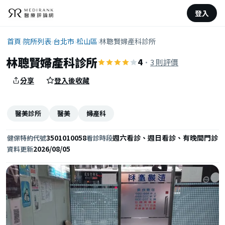
登入
首頁
›
院所列表
›
台北市
›
松山區
›
林聰賢婦產科診所
林聰賢婦產科診所
4
·
3 則評價
分享
登入後收藏
醫美診所
醫美
婦產科
3501010058
週六看診、週日看診、有晚間門診
健保特約代號
看診時段
2026/08/05
資料更新