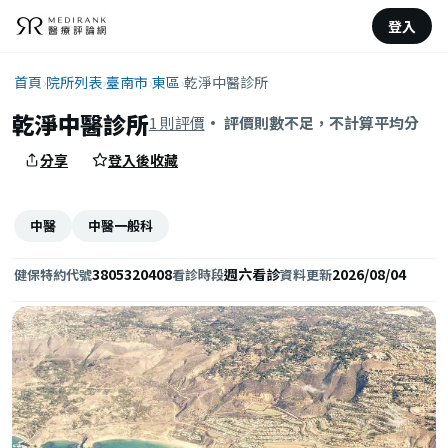
登入
首頁
›
院所列表
›
臺南市
›
東區
›
乾淨中醫診所
乾淨中醫診所
1 則評價
· 評價則數不足，不計算平均分
分享
登入後收藏
中醫
中醫一般科
3805320408
週六看診
2026/08/04
健保特約代號
看診時段
資料更新