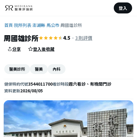
登入
首頁
›
院所列表
›
澎湖縣
›
馬公市
›
周國雄診所
周國雄診所
4.5
·
3 則評價
分享
登入後收藏
醫美診所
醫美
內科
3544011700
週六看診、有晚間門診
健保特約代號
看診時段
2026/08/05
資料更新