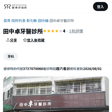
登入
首頁
›
院所列表
›
彰化縣
›
田中鎮
›
田中卓牙醫診所
田中卓牙醫診所
4
·
3 則評價
分享
登入後收藏
牙科
3737070060
週六看診
2026/08/02
健保特約代號
看診時段
資料更新