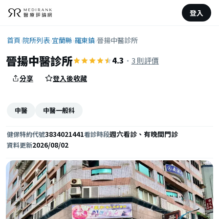
登入
首頁
›
院所列表
›
宜蘭縣
›
羅東鎮
›
晉揚中醫診所
晉揚中醫診所
4.3
·
3 則評價
分享
登入後收藏
中醫
中醫一般科
3834021441
週六看診、有晚間門診
健保特約代號
看診時段
2026/08/02
資料更新