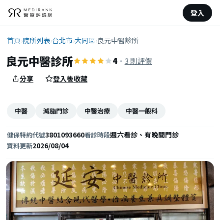
登入
首頁
›
院所列表
›
台北市
›
大同區
›
良元中醫診所
良元中醫診所
4
·
3 則評價
分享
登入後收藏
中醫
減脂門診
中醫治療
中醫一般科
3801093660
週六看診、有晚間門診
健保特約代號
看診時段
2026/08/04
資料更新