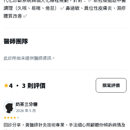
代化診斷系統與個人化療程規劃，針對： ✅ 新冠後遺症中醫
調理（久咳、易喘、倦怠） ✅ 鼻過敏、異位性皮膚炎、濕疹
體質改善 ✅
醫師團隊
此診所尚未提供醫師資訊。
4 · 3 則評價
撰寫評價
奶茶三分糖
2026 年 5 月
回診分享，黃醫師針灸技術專業、手法細心照顧聽你傾訴病情及