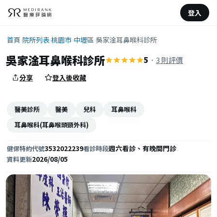
登入
首頁
›
院所列表
›
桃園市
›
中壢區
›
吳家淦耳鼻喉科診所
吳家淦耳鼻喉科診所
5
·
3 則評價
分享
登入後收藏
醫美診所
醫美
兒科
耳鼻喉科
耳鼻喉科(耳鼻喉頭頸外科)
3532022239
週六看診、有晚間門診
健保特約代號
看診時段
2026/08/05
資料更新