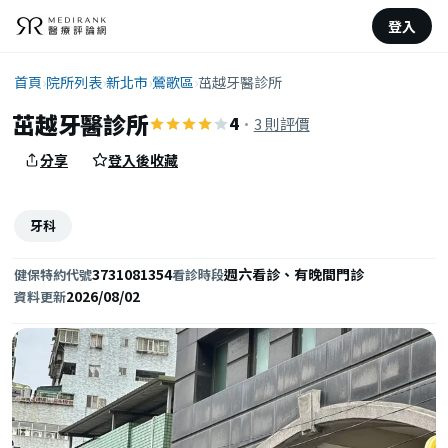
登入
首頁
›
院所列表
›
新北市
›
鶯歌區
›
茁越牙醫診所
茁越牙醫診所
4
·
3 則評價
分享
登入後收藏
牙科
3731081354
週六看診、有晚間門診
健保特約代號
看診時段
2026/08/02
資料更新