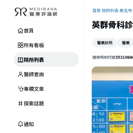
首頁
›
院所列表
›
新北市
英群骨科診
首頁
醫美診所
醫美
所有看板
3531066
健保特約代號
院所列表
醫師查詢
專欄文章
探索話題
通知