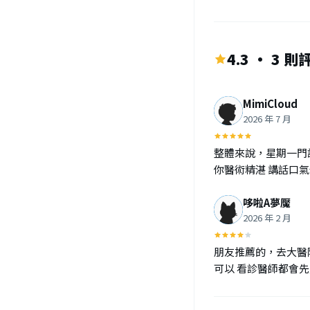
4.3 · 3 則
MimiCloud
2026 年 7 月
整體來說，星期一門
你醫術精湛 講話口
哆啦A夢魘
2026 年 2 月
朋友推薦的，去大醫
可以 看診醫師都會