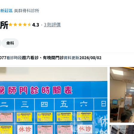
›
新莊區
›
英群骨科診所
所
4.3
·
3 則評價
骨科
077
週六看診、有晚間門診
2026/08/02
看診時段
資料更新