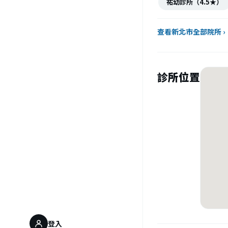
祐幼診所（4.5★）
查看新北市全部院所 ›
診所位置
登入