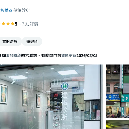
›
板橋區
›
健佑診所
5
·
3 則評價
雷射治療
復健科
386
週六看診、有晚間門診
2026/08/05
看診時段
資料更新