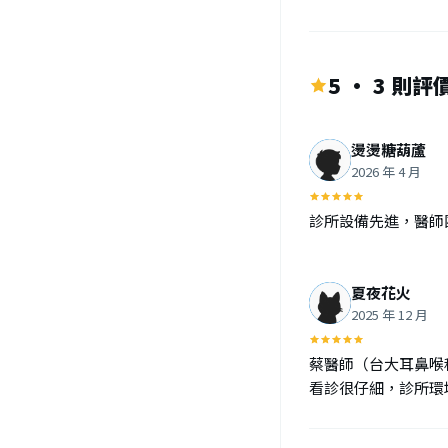
5 · 3 則評
燙燙糖葫蘆
2026 年 4 月
診所設備先進，醫師
夏夜花火
2025 年 12 月
蔡醫師（台大耳鼻喉
看診很仔細，診所環