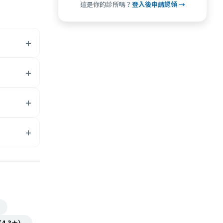
這是你的診所嗎？
登入後申請認領 →
4.3★）