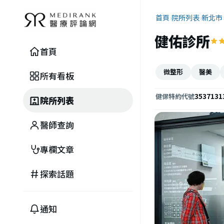
首頁
›
院所列表
›
新北市
健佑診所
首頁
微整形
醫美
所有看板
3537131
健保特約代號
院所列表
醫師查詢
專欄文章
探索話題
通知