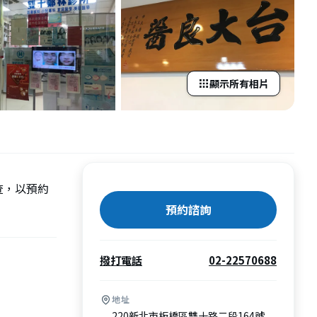
顯示所有相片
查，以預約
預約諮詢
撥打電話
02-22570688
地址
220新北市板橋區雙十路二段164號