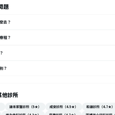
問題
麼去？
療程？
？
別？
其他診所
）
謙禾家醫診所（5★）
成安診所（4.5★）
和謙診所（4.7★）
維力骨科診所（4.3★）
序康診所（4.7★）
張博揚小兒科診所（