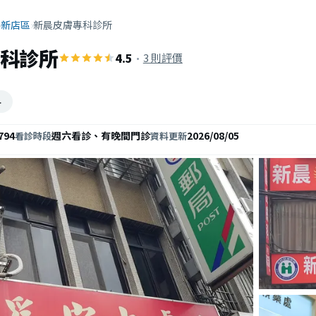
›
新店區
›
新晨皮膚專科診所
科診所
4.5
·
3 則評價
科
794
週六看診、有晚間門診
2026/08/05
看診時段
資料更新