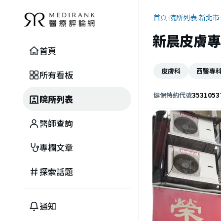
首頁
›
院所列表
›
新北市
新晨皮膚專
首頁
皮膚科
西醫專
所有看板
3531053
健保特約代號
院所列表
醫師查詢
專欄文章
探索話題
通知