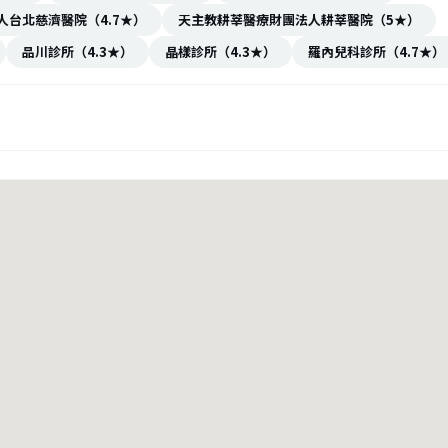
人台北慈濟醫院（4.7★）
天主教耕莘醫療財團法人耕莘醫院（5★）
品川診所（4.3★）
晶樣診所（4.3★）
羅內兒科診所（4.7★）