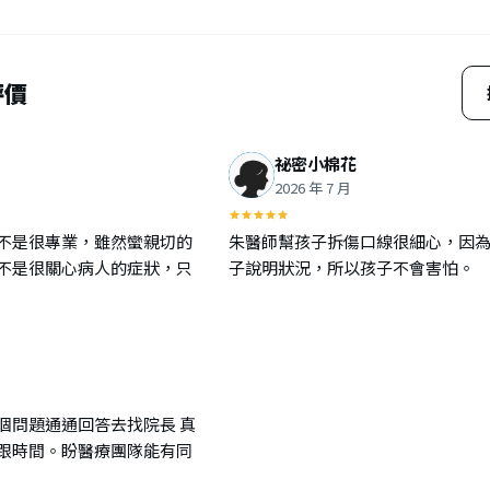
評價
祕密小棉花
2026 年 7 月
不是很專業，雖然蠻親切的
朱醫師幫孩子拆傷口線很細心，因
不是很關心病人的症狀，只
子說明狀況，所以孩子不會害怕。
個問題通通回答去找院長 真
跟時間。盼醫療團隊能有同