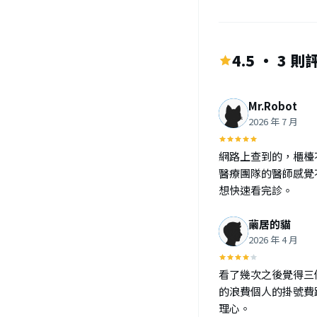
4.5 · 3 則
Mr.Robot
2026 年 7 月
網路上查到的，櫃檯
醫療團隊的醫師感覺
想快速看完診。
繭居的貓
2026 年 4 月
看了幾次之後覺得三
的浪費個人的掛號費
理心。