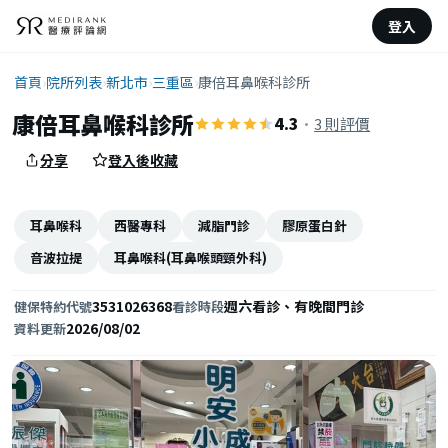
登入
首頁
›
院所列表
›
新北市
›
三重區
›
康倍耳鼻喉科診所
康倍耳鼻喉科診所
4.3
·
3 則評價
分享
登入後收藏
耳鼻喉科
西醫專科
減脂門診
膠原蛋白針
音波拉提
耳鼻喉科(耳鼻喉頭頸外科)
3531026368
週六看診、有晚間門診
健保特約代號
看診時段
2026/08/02
資料更新