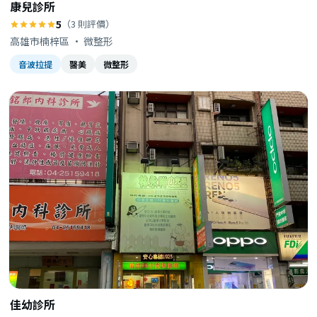
康兒診所
5
（3 則評價）
高雄市楠梓區 · 微整形
音波拉提
醫美
微整形
佳幼診所