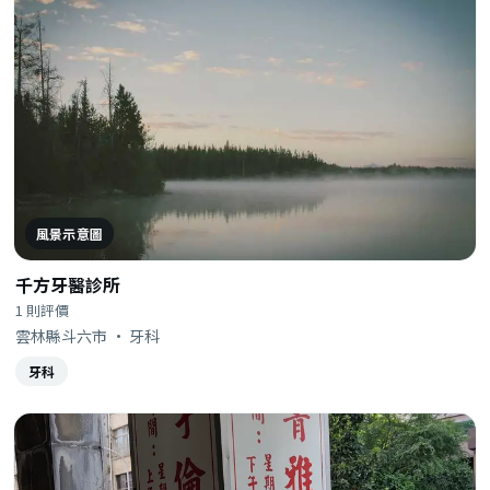
風景示意圖
千方牙醫診所
1 則評價
雲林縣斗六市 · 牙科
牙科