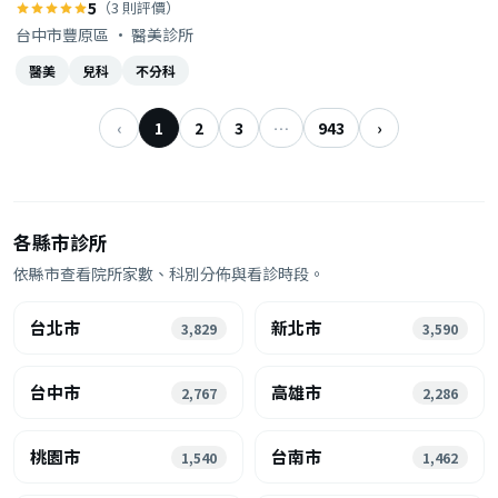
5
（3 則評價）
台中市豐原區 · 醫美診所
醫美
兒科
不分科
‹
1
2
3
…
943
›
各縣市診所
依縣市查看院所家數、科別分佈與看診時段。
台北市
新北市
3,829
3,590
台中市
高雄市
2,767
2,286
桃園市
台南市
1,540
1,462