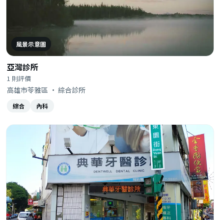
風景示意圖
亞灣診所
1 則評價
高雄市苓雅區 · 綜合診所
綜合
內科