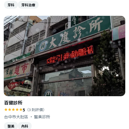
牙科
牙科治療
百健診所
5
（3 則評價）
台中市大肚區 · 醫美診所
醫美
內科