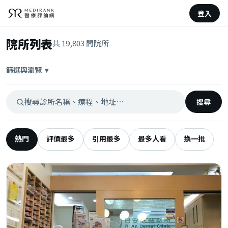
登入
院所列表
共 19,803 間院所
篩選與瀏覽
▾
搜尋
熱門
評價最多
引用最多
最多人看
換一批