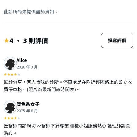
此診所尚未提供醫師資訊。
4 · 3 則評價
撰寫評價
Alice
2026 年 3 月
回診分享，有人情味的診所。停車處是在附近經國路上的公立收
費停車格。(照片為最新門診時間表)。
暖色系女子
2025 年 8 月
丘醫師問診親切 林醫師下針專業 櫃檯小姐服務熱心 護理師認真
貼心。