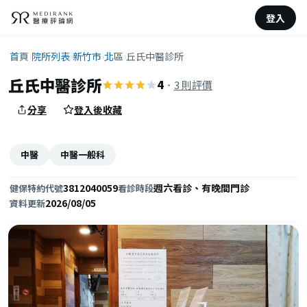
登入
首頁
›
院所列表
›
新竹市
›
北區
›
丘氏中醫診所
丘氏中醫診所
4
·
3 則評價
分享
登入後收藏
中醫
中醫一般科
3812040059
週六看診、有晚間門診
健保特約代號
看診時段
2026/08/05
資料更新