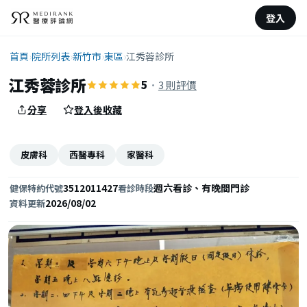
登入
首頁
›
院所列表
›
新竹市
›
東區
›
江秀蓉診所
江秀蓉診所
5
·
3 則評價
分享
登入後收藏
皮膚科
西醫專科
家醫科
3512011427
週六看診、有晚間門診
健保特約代號
看診時段
2026/08/02
資料更新