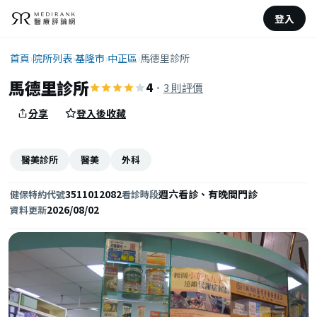
登入
首頁
›
院所列表
›
基隆市
›
中正區
›
馬德里診所
馬德里診所
4
·
3 則評價
分享
登入後收藏
醫美診所
醫美
外科
3511012082
週六看診、有晚間門診
健保特約代號
看診時段
2026/08/02
資料更新