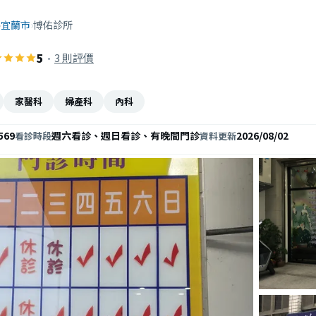
›
宜蘭市
›
博佑診所
5
·
3 則評價
家醫科
婦產科
內科
569
週六看診、週日看診、有晚間門診
2026/08/02
看診時段
資料更新