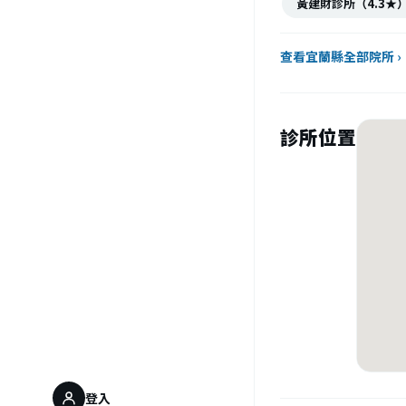
黃建財診所（4.3★
查看宜蘭縣全部院所 ›
診所位置
登入