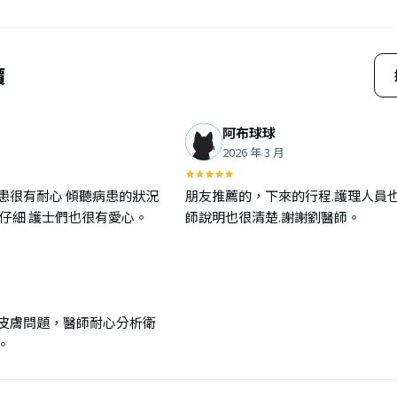
價
阿布球球
2026 年 3 月
患很有耐心 傾聽病患的狀況
朋友推薦的，下來的行程.護理人員
也仔細 護士們也很有愛心。
師說明也很清楚.謝謝劉醫師。
皮膚問題，醫師耐心分析衛
。