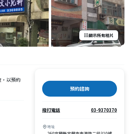
顯示所有相片
查，以預約
預約諮詢
撥打電話
03-9370370
地址
260宜蘭縣宜蘭市東港路二段310號