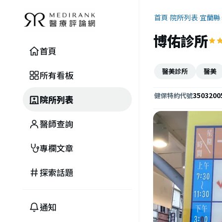
首頁
›
院所列表
›
宜蘭縣
博佑診所
首頁
醫美診所
醫美
所有看板
3503200
健保特約代號
院所列表
醫師查詢
專欄文章
探索話題
通知