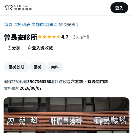
登入
首頁
›
院所列表
›
高雄市
›
前鎮區
›
曾長安診所
曾長安診所
4.7
·
3 則評價
分享
登入後收藏
醫美診所
醫美
內科
3507360360
週六看診、有晚間門診
健保特約代號
看診時段
2026/08/07
資料更新