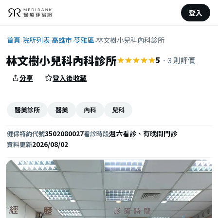
登入
首頁
›
院所列表
›
高雄市
›
苓雅區
›
林文樹小兒科內科診所
林文樹小兒科內科診所
5
·
3 則評價
分享
登入後收藏
醫美診所
醫美
內科
兒科
3502080027
週六看診、有晚間門診
健保特約代號
看診時段
2026/08/02
資料更新