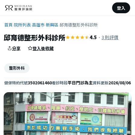
登入
首頁
›
院所列表
›
高雄市
›
新興區
›
邱育德整形外科診所
邱育德整形外科診所
4.5
·
3 則評價
分享
登入後收藏
整形外科
3502061460
平日門診為主
2026/08/06
健保特約代號
看診時段
資料更新