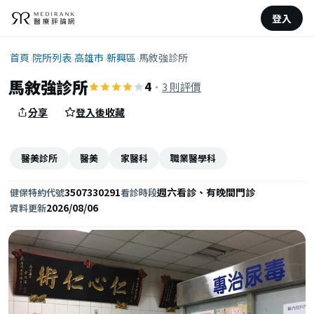
登入
首頁
›
院所列表
›
高雄市
›
新興區
›
馬敘強診所
馬敘強診所
4
·
3 則評價
分享
登入後收藏
醫美診所
醫美
家醫科
職業醫學科
3507330291
週六看診、有晚間門診
健保特約代號
看診時段
2026/08/06
資料更新