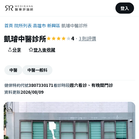
登入
首頁
›
院所列表
›
高雄市
›
新興區
›
凱璿中醫診所
凱璿中醫診所
4
·
3 則評價
分享
登入後收藏
中醫
中醫一般科
3807330171
週六看診、有晚間門診
健保特約代號
看診時段
2026/08/09
資料更新