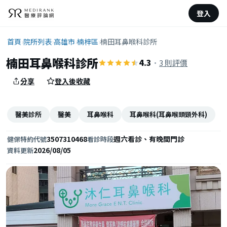
登入
首頁
›
院所列表
›
高雄市
›
楠梓區
›
楠田耳鼻喉科診所
楠田耳鼻喉科診所
4.3
·
3 則評價
分享
登入後收藏
醫美診所
醫美
耳鼻喉科
耳鼻喉科(耳鼻喉頭頸外科)
3507310468
週六看診、有晚間門診
健保特約代號
看診時段
2026/08/05
資料更新