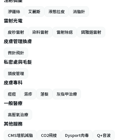
洢蓮絲
艾麗斯
液態拉皮
消脂針
雷射光電
皮秒雷射
染料雷射
雷射除痣
鉺雅鉻雷射
皮膚管理換膚
微針飛針
私密處與毛髮
頭皮管理
皮膚專科
痘痘
濕疹
落髮
灰指甲治療
一般醫療
高壓氧治療
其他服務
CMS增肌減脂
CO2飛梭
Dysport肉毒
Q+音波