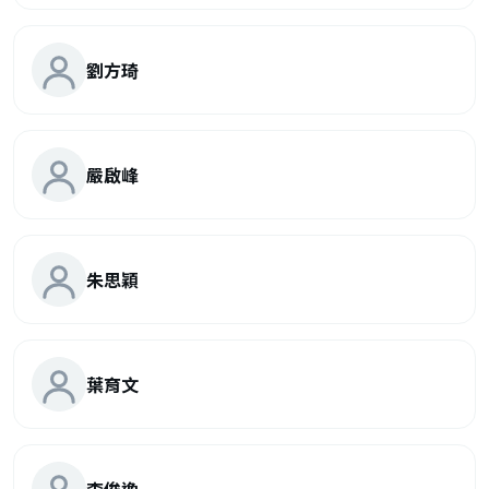
劉方琦
嚴啟峰
朱思穎
葉育文
李俊逸