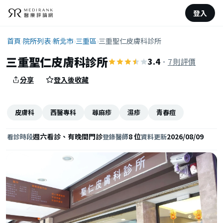
登入
首頁
›
院所列表
›
新北市
›
三重區
›
三重聖仁皮膚科診所
三重聖仁皮膚科診所
3.4
·
7 則評價
分享
登入後收藏
皮膚科
西醫專科
蕁麻疹
濕疹
青春痘
週六看診、有晚間門診
8 位
2026/08/09
看診時段
登錄醫師
資料更新