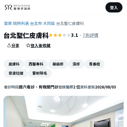
登入
首頁
›
院所列表
›
台北市
›
大同區
›
台北聖仁皮膚科
台北聖仁皮膚科
3.1
·
7 則評價
分享
登入後收藏
皮膚科
西醫專科
蕁麻疹
濕疹
青春痘
音波拉提
雷射除毛
週六看診、有晚間門診
2 位
2026/08/03
看診時段
登錄醫師
資料更新