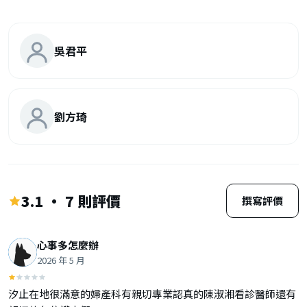
吳君平
劉方琦
3.1 · 7 則評價
撰寫評價
心事多怎麼辦
2026 年 5 月
汐止在地很滿意的婦產科有親切專業認真的陳淑湘看診醫師還有