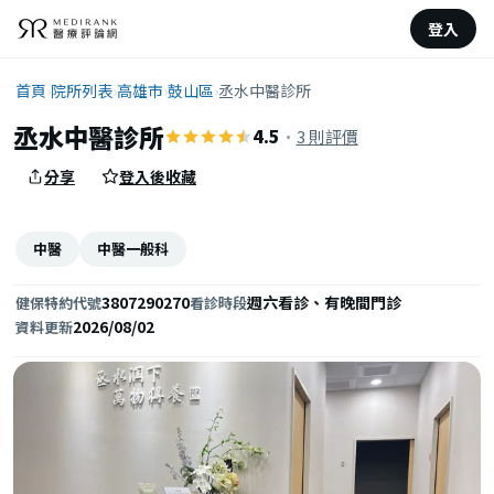
登入
首頁
›
院所列表
›
高雄市
›
鼓山區
›
丞水中醫診所
丞水中醫診所
4.5
·
3 則評價
分享
登入後收藏
中醫
中醫一般科
3807290270
週六看診、有晚間門診
健保特約代號
看診時段
2026/08/02
資料更新