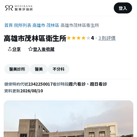
登入
首頁
›
院所列表
›
高雄市
›
茂林區
›
高雄市茂林區衛生所
高雄市茂林區衛生所
4
·
3 則評價
分享
登入後收藏
醫美診所
醫美
不分科
2342250017
週六看診、週日看診
健保特約代號
看診時段
2026/08/10
資料更新